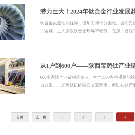
潜力巨大！2024年钛合金行业发展
钛合金虽然性能优异，但加工却十分困难。当布氏硬度
工困难，且大多数钛合金热导率较低，在加工过程中
从1户到600户——陕西宝鸡钛产业
600多家钛产业链相关企业、生产5000多种规格的
自这里……远离钛矿的陕西省宝鸡市，何以在钛产业这
首页
上一页
1
2
3
4